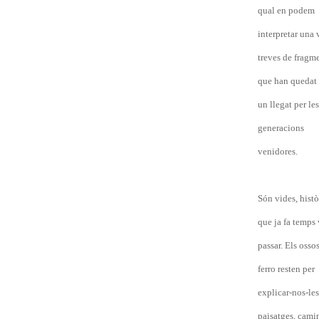
qual en podem
interpretar una 
treves de fragm
que han quedat
un llegat per les
generacions
venidores.
Són vides, histò
que ja fa temps
passar. Els osso
ferro resten per
explicar-nos-les
paisatges, camin