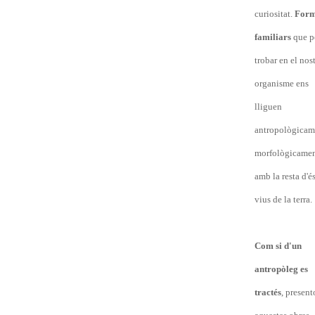
curiositat.
Form
familiars
que 
trobar en el nos
organisme ens
lliguen
antropològicam
morfològicame
amb la resta d'é
vius de la terra.
Com si d'un
antropòleg es
tractés
, present