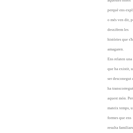
aquestes obres
perquè ens expl
o més ven dit, 
desxifrem les
històries que s'h
amagaren.
Ens relaten una
que ha existit, 
ser desconegut 
ha transcorregut
aquest món. Per
mateix temps, u
formes que ens
resulta familiars