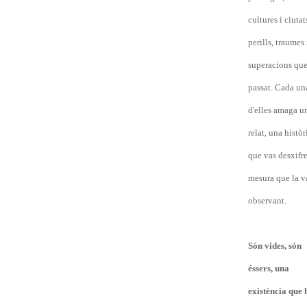
cultures i ciutat
perills, traumes 
superacions que
passat. Cada un
d'elles amaga u
relat, una històr
que vas desxifr
mesura que la v
observant.
Són vides, són
éssers, una
existència que 