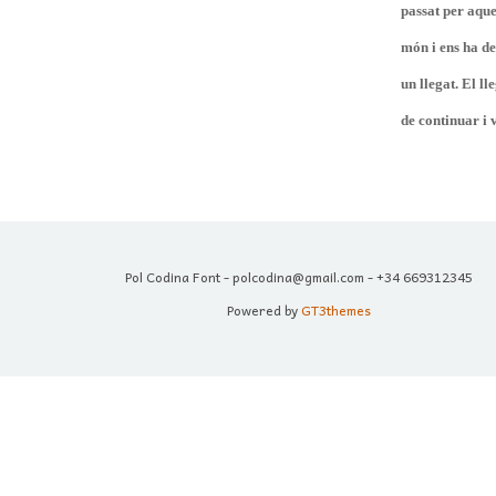
passat per aque
món i ens ha de
un llegat. El ll
de continuar i 
Pol Codina Font - polcodina@gmail.com - +34 669312345
Powered by
GT3themes