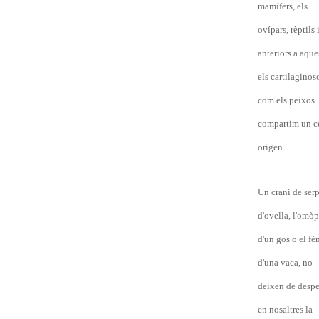
mamífers, els
ovípars, rèptils 
anteriors a aque
els cartilaginos
com els peixos
compartim un ce
origen.
Un crani de serp
d'ovella, l'omòp
d'un gos o el fè
d'una vaca, no
deixen de despe
en nosaltres la