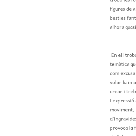
figures de a
besties fant
alhora quasi
En ell trob
temàtica qu
com excusa 
volar la ima
crear i treb
l’expressió 
moviment, l
d’ingravide
provoca la f