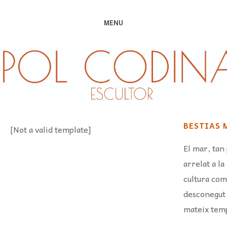
MENU
BESTIAS 
[Not a valid template]
El mar, tan
arrelat a la
cultura com
desconegut i
mateix tem