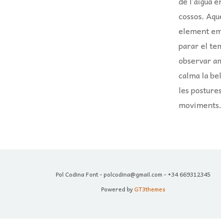
de l’aigua e
cossos. Aqu
element e
parar el te
observar a
calma la be
les postures
moviments
Pol Codina Font - polcodina@gmail.com - +34 669312345
Powered by
GT3themes