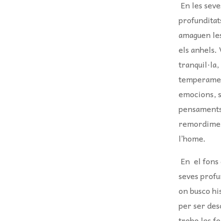
En les seve
profunditats
amaguen les
els anhels.
tranquil·la,
temperamen
emocions, s
pensaments 
remordime
l’home.
En el fons 
seves profu
on busco hi
per ser des
trobo les f